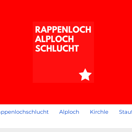
ppenlochschlucht
Alploch
Kirchle
Stau